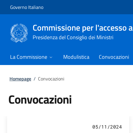
Vai al contenuto
Vai alla navigazione del sito
Governo Italiano
Commissione per l'accesso a
Presidenza del Consiglio dei Ministri
La Commissione
Modulistica
Convocazioni
Homepage
/
Convocazioni
Convocazioni
Tutti i contenuti della pagina Co
05/11/2024