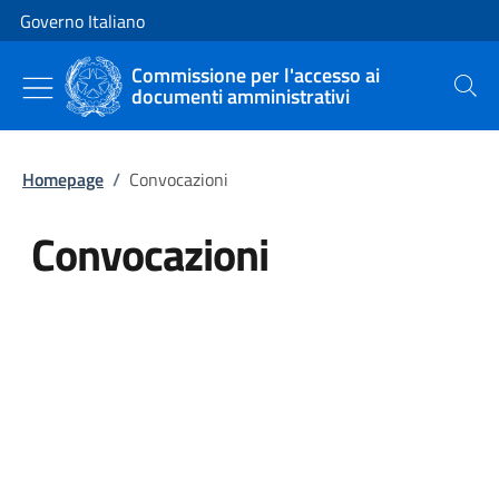
Vai al contenuto
Vai alla navigazione del sito
Governo Italiano
Commissione per l'accesso ai
documenti amministrativi
Cerca
Homepage
/
Convocazioni
Convocazioni
Tutti i contenuti della pagina Co