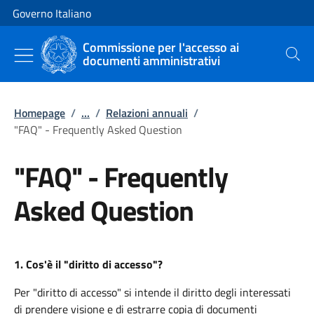
Vai al contenuto
Vai alla navigazione del sito
Governo Italiano
Commissione per l'accesso ai
documenti amministrativi
Cerca
Homepage
/
...
/
Relazioni annuali
/
"FAQ" - Frequently Asked Question
"FAQ" - Frequently
Asked Question
1.
Cos'è il "diritto di accesso"?
Per "diritto di accesso" si intende il diritto degli interessati
di prendere visione e di estrarre copia di documenti