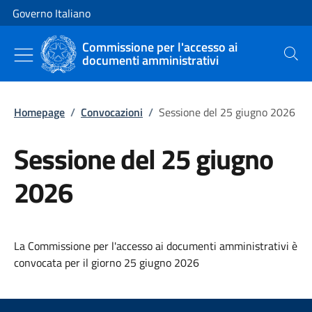
Vai al contenuto
Vai alla navigazione del sito
Governo Italiano
Commissione per l'accesso ai
documenti amministrativi
Cerca
Homepage
/
Convocazioni
/
Sessione del 25 giugno 2026
Sessione del 25 giugno
2026
La Commissione per l'accesso ai documenti amministrativi è
convocata per il giorno 25 giugno 2026