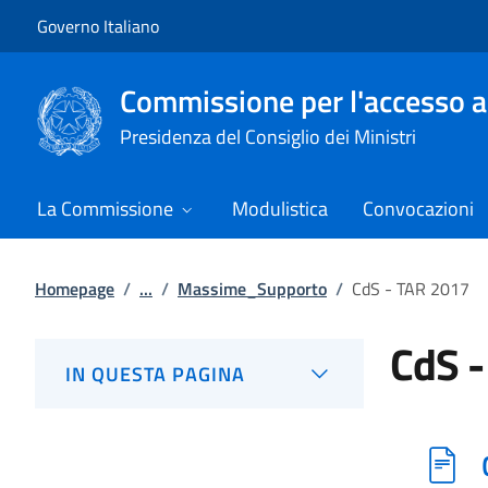
Vai al contenuto
Vai alla navigazione del sito
Governo Italiano
Commissione per l'accesso a
Presidenza del Consiglio dei Ministri
La Commissione
Modulistica
Convocazioni
Homepage
/
...
/
Massime_Supporto
/
CdS - TAR 2017
CdS -
IN QUESTA PAGINA