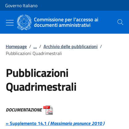
Vai al contenuto
Vai alla navigazione del sito
Governo Italiano
Commissione per l'accesso ai
documenti amministrativi
Cerca
Homepage
/
...
/
Archivio delle pubblicazioni
/
Pubblicazioni Quadrimestrali
Pubblicazioni
Quadrimestrali
DOCUMENTAZIONE
» Supplemento 14.1
( Massimario pronunce 2010 )