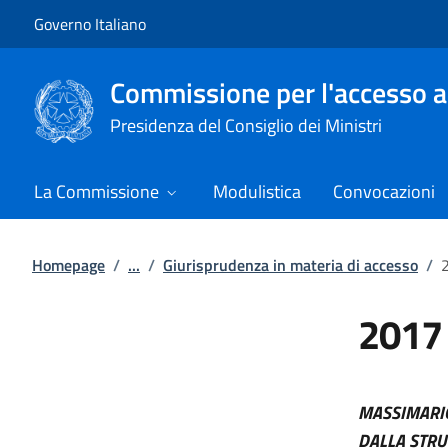
Vai al contenuto
Vai alla navigazione del sito
Governo Italiano
Commissione per l'accesso a
Presidenza del Consiglio dei Ministri
La Commissione
Modulistica
Convocazioni
Homepage
/
...
/
Giurisprudenza in materia di accesso
/
2017
MASSIMARIO
DALLA STRU