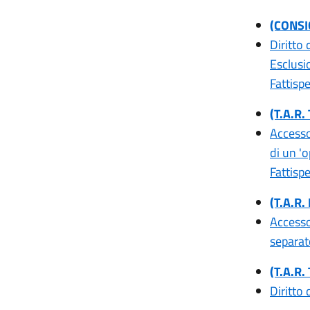
(CONSI
Diritto 
Esclusio
Fattispe
(T.A.R.
Accesso
di un '
Fattispe
(T.A.R.
Accesso
separato
(T.A.R.
Diritto 