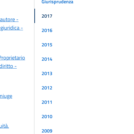
Giurisprudenza
2017
'autore -
 giuridica -
2016
2015
Proprietario
2014
iritto -
2013
2012
oniuge
2011
2010
uità.
2009