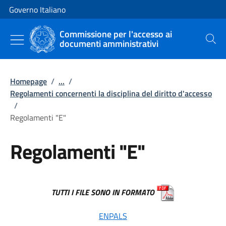
Vai al contenuto
Vai alla navigazione del sito
Governo Italiano
Commissione per l'accesso ai
documenti amministrativi
Cerca
Homepage
/
...
/
Regolamenti concernenti la disciplina del diritto d'accesso
/
Regolamenti "E"
Regolamenti "E"
TUTTI I FILE SONO IN FORMATO
ENPALS