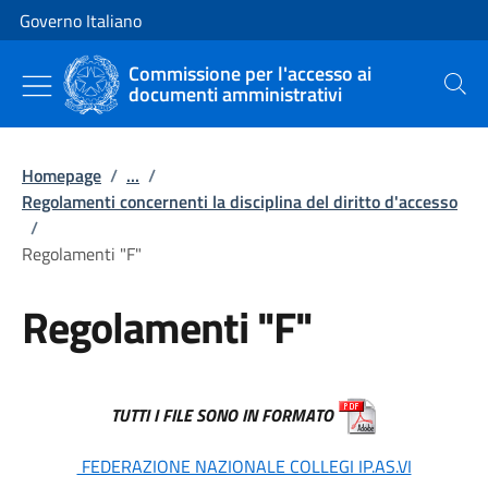
Vai al contenuto
Vai alla navigazione del sito
Governo Italiano
Commissione per l'accesso ai
documenti amministrativi
Cerca
Homepage
/
...
/
Regolamenti concernenti la disciplina del diritto d'accesso
/
Regolamenti "F"
Regolamenti "F"
TUTTI I FILE SONO IN FORMATO
FEDERAZIONE NAZIONALE COLLEGI IP.AS.VI